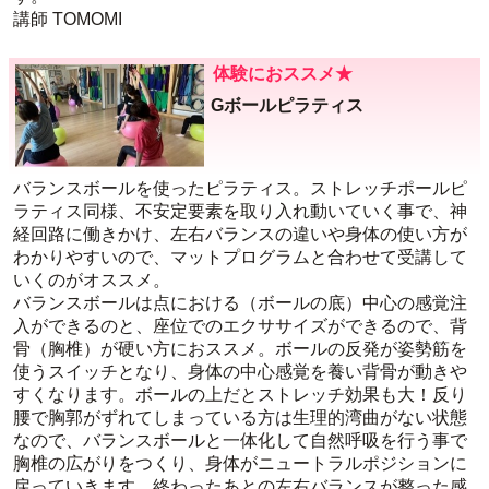
講師 TOMOMI
体験におススメ★
Gボールピラティス
バランスボールを使ったピラティス。ストレッチポールピ
ラティス同様、不安定要素を取り入れ動いていく事で、神
経回路に働きかけ、左右バランスの違いや身体の使い方が
わかりやすいので、マットプログラムと合わせて受講して
いくのがオススメ。
バランスボールは点における（ボールの底）中心の感覚注
入ができるのと、座位でのエクササイズができるので、背
骨（胸椎）が硬い方におススメ。ボールの反発が姿勢筋を
使うスイッチとなり、身体の中心感覚を養い背骨が動きや
すくなります。ボールの上だとストレッチ効果も大！反り
腰で胸郭がずれてしまっている方は生理的湾曲がない状態
なので、バランスボールと一体化して自然呼吸を行う事で
胸椎の広がりをつくり、身体がニュートラルポジションに
戻っていきます。終わったあとの左右バランスが整った感