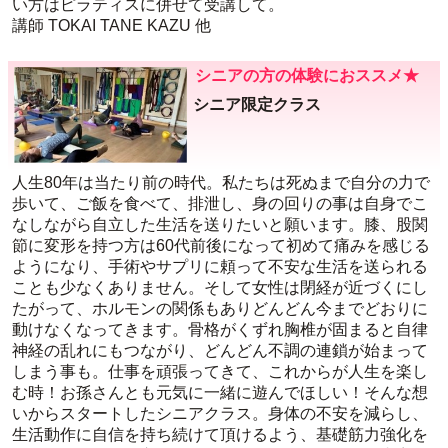
い方はピラティスに併せて受講して。
講師 TOKAI TANE KAZU 他
シニアの方の体験におススメ★
シニア限定クラス
人生80年は当たり前の時代。私たちは死ぬまで自分の力で
歩いて、ご飯を食べて、排泄し、身の回りの事は自身でこ
なしながら自立した生活を送りたいと願います。膝、股関
節に変形を持つ方は60代前後になって初めて痛みを感じる
ようになり、手術やサプリに頼って不安な生活を送られる
ことも少なくありません。そして女性は閉経が近づくにし
たがって、ホルモンの関係もありどんどん今までどおりに
動けなくなってきます。骨格がくずれ胸椎が固まると自律
神経の乱れにもつながり、どんどん不調の連鎖が始まって
しまう事も。仕事を頑張ってきて、これからが人生を楽し
む時！お孫さんとも元気に一緒に遊んでほしい！そんな想
いからスタートしたシニアクラス。身体の不安を減らし、
生活動作に自信を持ち続けて頂けるよう、基礎筋力強化を