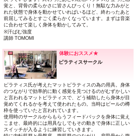
覚と、背骨の柔らかさに皆さんびっくり！無駄な力みがと
れた状態で身体を動かせていればいるほど、終わったあと
前屈してみるとすごく柔らかくなっています。まずは音楽
に合わせて楽しく身体を動かしてみて。
※汗ばむ強度
講師 TOMOMI
体験におススメ★
ピラティスサークル
ピラティス氏が考えたマットピラティスの為の用具。身体
のつながりで効率的に動く感覚を見つけるのがむずかしい
と言われるマットピラティスで、どう補助したら身体が目
覚めてくれるかを考えて使われたもの。当時はビールの樽
枠を使っていたと言われています。
使用時のサークルからもらうフィードバックを身体に覚え
こませ、最終的には用具なしでもその動きで身体に正しい
スイッチが入るように練習していきます。
特に内転筋群と骨盤底、腹筋群のつながり、肩甲骨から腹