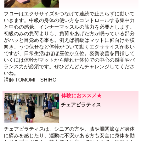
フローはエクササイズをつなげて連続で止まらずに動いて
いきます。中級の身体の使い方をコントロールする集中力
と中心の感覚、インナーマッスルの筋力を必要とします。
初級のみの負荷よりも、負荷をあげた方が眠っている部分
がハッと目覚める事も。例えば初級はマットに仰向けや横
向き、うつ伏せなど体幹がついて動くエクササイズが多い
ですが、日常生活はほぼ座位か立位。姿勢改善を目指して
いくには体幹がマットから離れた体位での中心の感覚やバ
ランス力が必須です。ぜひどんどんチャレンジしてくださ
いね。
講師 TOMOMI SHIHO
体験におススメ★
チェアピラティス
チェアピラティスは、シニアの方や、膝や股関節など身体
に痛みを感じたり、運動に不安がある方も安全に身体を動