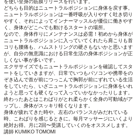
を使い全身の筋膜リリースを行います。
どちらも目的はニュートラルポジションに身体を戻す事。
ニュートラルポジションは一番呼吸が入りやすく吐き切り
やすく、それによってインナーマッスルが優位に働きやす
く、身体がどこへでも動けるスタートの場所。
なので、身体作りにメンテナンスは必需！初めから身体が
ニュートラルポジションに入っていてくれたら肩こりも首
コリも腰痛も、ハムストリングの硬さもないかと思います
が、自分の無意識における日常生活の身体ポジションが正
しくない事が多いです。
エクササイズでもニュートラルポジションを確認してスタ
ートをしていきますが、日常でいつもパソコンや携帯をの
ぞき込んで首が前につっこんで胸郭が前にずれている生活
をしていたら、いざニュートラルポジションに身体をいれ
ようと思っても硬くなって入っていかなかったりします。
終わったあとはこわばりがとれ柔らかく全身の可動域がア
ップし、身体がスッキリ軽くなります。
身体が疲れてきた時や、左右のバランスがみだれている
時、こわばりを感じるときに。毎月マッサージにいくより
絶対お得。月に2回〜受講していくのをオススメします。
講師 KUMIKO TOMOMI