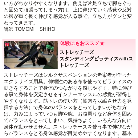
い方がわかりやすくなります。例えば片足立ちで脚をぐっ
と固めて頑張ってしまう方は、上に伸びていく感覚や反対
の脚が重く長く伸びる感覚が入る事で、立ち方がグンと変
わってきます。
講師 TOMOMI SHIHO
体験にもおススメ★
ストレッチーズ
スタンディングピラティスwithス
トレッチーズ
ストレッチーズはシルクサスペンションの考案者が作った
エクササイズ用具。伸縮性のある布を使ってピラティスの
動きをすることで身体のつながりを感じやすく、特に伸び
る事で身体を安定させるインナーマッスルの感覚が習得し
やすくなります。筋トレの使い方（筋肉を収縮させ力を発
揮する方法）で身体のバランスをとってしまいがちな方
は、力みによっていつも脚や腕、お腹周りなど身体を固め
てバランスをとってしまい、気持ちよく、いろんな方向に
身体が動かせません。ストレッチーズを使う事で伸びなが
らバランスをとる身体感覚が目覚めやすくなります。基本