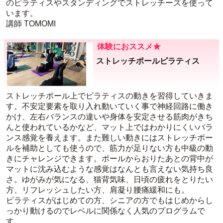
のピラティスやスタンディングでストレッチーズを使って
います。
講師 TOMOMI
体験におススメ★
ストレッチポールピラティス
ストレッチポール上でピラティスの動きを習得していきま
す。不安定要素を取り入れ動いていく事で神経回路に働き
かけ、左右バランスの違いや身体を安定させる筋肉がきち
んと使われているかなど、マット上ではわかりにくいバラ
ンス感覚を養えます。また難しい動きにはストレッチポー
ルを補助としても使うので、筋力が足りない方も中級の動
きにチャレンジできます。ポールからおりたあとの背中が
マットに沈み込むような感覚はなんとも言えない気持ち良
さ。ゆがみが気になる、猫背気味、日頃の疲れをとりたい
方、リフレッシュしたい方、肩凝り腰痛緩和にも。
ピラティスがはじめての方、シニアの方でもはじめからし
っかり動けるのでレベルに関係なく人気のプログラムで
す。