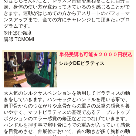
めはもちろんのこと、レッスン回数を重ねるごとに自分自
身、身体の使い方が変わってきているのを感じることがで
きます。運動がはじめての方からアスリートのパフォーマ
ンスアップまで、全ての方にチャレンジして頂きたいプロ
グラムです。
※汗ばむ強度
講師 TOMOMI
単発受講も可能★２０００円税込
シルクDEピラティス
大人気のシルクサスペンションを活用してピラティスの動
きをしていきます。ハンモックとハンドルを用いる事で、
肩甲骨からのつながりや座骨からの重さの反発の感覚を養
いやすく、マットピラティスの基礎であるテーブルトップ
ポジションのエラー感覚の修正などにつなげていきます。
ハンドルを押す事で肩甲骨にうでの重みが入っていく感覚
を目覚めさせ、伸展位において、首の動きが多く胸椎の動