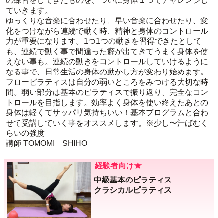
の練習をしてきたものを、ついに身体１つでチャレンジし
ていきます。
ゆっくりな音楽に合わせたり、早い音楽に合わせたり、変
化をつけながら連続で動く時、精神と身体のコントロール
力が重要になります。1つ1つの動きを習得できたとして
も、連続で動く事で間違った癖が出てきてうまく身体を使
えない事も。連続の動きをコントロールしていけるように
なる事で、日常生活の身体の動かし方が変わり始めます。
フローピラティスは自分の弱いところをみつける大切な時
間。弱い部分は基本のピラティスで振り返り、完全なコン
トロールを目指します。効率よく身体を使い終えたあとの
身体は軽くてサッパリ気持ちいい！基本プログラムと合わ
せて受講していく事をオススメします。※少し〜汗ばむく
らいの強度
講師 TOMOMI SHIHO
経験者向け★
中級基本のピラティス
クラシカルピラティス