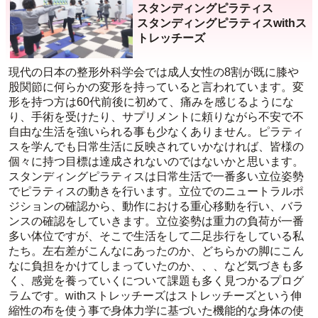
スタンディングピラティス
スタンディングピラティスwithス
トレッチーズ
現代の日本の整形外科学会では成人女性の8割が既に膝や
股関節に何らかの変形を持っていると言われています。変
形を持つ方は60代前後に初めて、痛みを感じるようにな
り、手術を受けたり、サプリメントに頼りながら不安で不
自由な生活を強いられる事も少なくありません。ピラティ
スを学んでも日常生活に反映されていかなければ、皆様の
個々に持つ目標は達成されないのではないかと思います。
スタンディングピラティスは日常生活で一番多い立位姿勢
でピラティスの動きを行います。立位でのニュートラルポ
ジションの確認から、動作における重心移動を行い、バラ
ンスの確認をしていきます。立位姿勢は重力の負荷が一番
多い体位ですが、そこで生活をして二足歩行をしている私
たち。左右差がこんなにあったのか、どちらかの脚にこん
なに負担をかけてしまっていたのか、、、など気づきも多
く、感覚を養っていくについて課題も多く見つかるプログ
ラムです。withストレッチーズはストレッチーズという伸
縮性の布を使う事で身体力学に基づいた機能的な身体の使