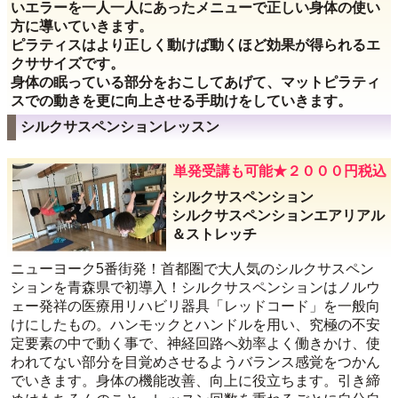
いエラーを一人一人にあったメニューで正しい身体の使い
方に導いていきます。
ピラティスはより正しく動けば動くほど効果が得られるエ
クササイズです。
身体の眠っている部分をおこしてあげて、マットピラティ
スでの動きを更に向上させる手助けをしていきます。
シルクサスペンションレッスン
単発受講も可能★２０００円税込
シルクサスペンション
シルクサスペンションエアリアル
＆ストレッチ
ニューヨーク5番街発！首都圏で大人気のシルクサスペン
ションを青森県で初導入！シルクサスペンションはノルウ
ェー発祥の医療用リハビリ器具「レッドコード」を一般向
けにしたもの。ハンモックとハンドルを用い、究極の不安
定要素の中で動く事で、神経回路へ効率よく働きかけ、使
われてない部分を目覚めさせるようバランス感覚をつかん
でいきます。身体の機能改善、向上に役立ちます。引き締