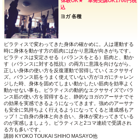
体験OK★ 単発受講OK1700円税
込
ヨガ 各種
ピラティスで変わってきた身体の確かめに。人は運動する
時に身体を動かす方の筋肉にばかり意識が向きがちです。
ピラティスは安定させる（バランスをとる）筋肉と、動か
す（バランスに対する抵抗）の両方に意識を向けながら、
正しい身体の使い方を反復運動で習得していくエクササイ
ズ。バランス筋をうまく使えていない方がヨガにチャレン
ジした時、身体を固めてしまい動かしたい筋肉を効率よく
動かせない事も。ピラティスの動的なエクササイズでバラ
ンス筋の使い方を習得すると、静的なヨガのアーサナでそ
の効果を実感できるようになってきます。強めのアーサナ
も安全に気持ちよく行えるようになってくると達成感もア
ップ！ご自身の身体と向き合い、身体が変わってきている
のが実感しましょう。ピラティスと2コマ連続で受講され
る方も多いです。
講師 KYOKO TOUKAI SHIHO MASAYO他