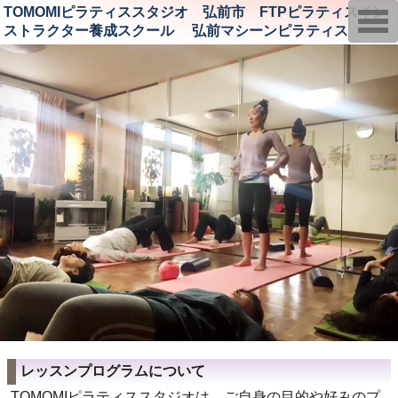
TOMOMIピラティススタジオ 弘前市 FTPピラティスイン
T
o
ストラクター養成スクール 弘前マシーンピラティス
g
g
l
e
n
a
v
i
g
a
t
i
o
n
レッスンプログラムについて
TOMOMIピラティススタジオは、ご自身の目的や好みのプ