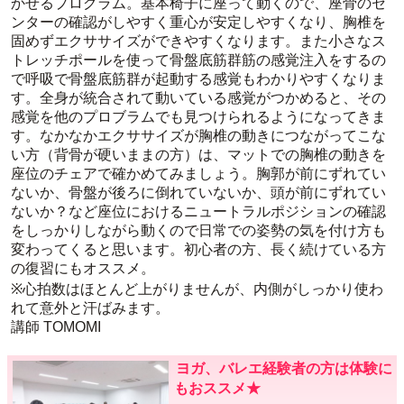
かせるプログラム。基本椅子に座って動くので、座骨のセ
ンターの確認がしやすく重心が安定しやすくなり、胸椎を
固めずエクササイズができやすくなります。また小さなス
トレッチポールを使って骨盤底筋群筋の感覚注入をするの
で呼吸で骨盤底筋群が起動する感覚もわかりやすくなりま
す。全身が統合されて動いている感覚がつかめると、その
感覚を他のプロブラムでも見つけられるようになってきま
す。なかなかエクササイズが胸椎の動きにつながってこな
い方（背骨が硬いままの方）は、マットでの胸椎の動きを
座位のチェアで確かめてみましょう。胸郭が前にずれてい
ないか、骨盤が後ろに倒れていないか、頭が前にずれてい
ないか？など座位におけるニュートラルポジションの確認
をしっかりしながら動くので日常での姿勢の気を付け方も
変わってくると思います。初心者の方、長く続けている方
の復習にもオススメ。
※心拍数はほとんど上がりませんが、内側がしっかり使わ
れて意外と汗ばみます。
講師 TOMOMI
ヨガ、バレエ経験者の方は体験に
もおススメ★